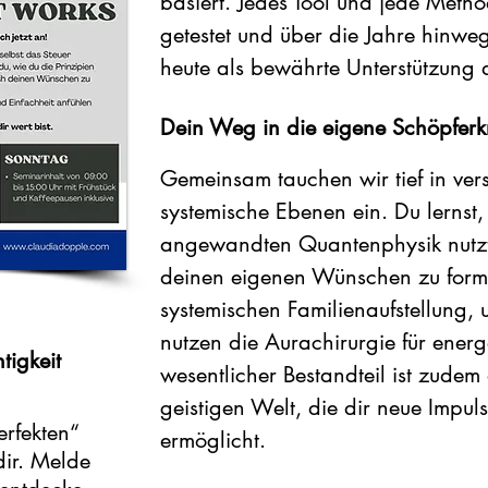
basiert. Jedes Tool und jede Meth
getestet und über die Jahre hinweg 
heute als bewährte Unterstützung
Dein Weg in die eigene Schöpferkr
Gemeinsam tauchen wir tief in ver
systemische Ebenen ein. Du lernst,
angewandten Quantenphysik nutzt
deinen eigenen Wünschen zu forme
systemischen Familienaufstellung, 
nutzen die Aurachirurgie für energ
tigkeit
wesentlicher Bestandteil ist zudem
geistigen Welt, die dir neue Impul
erfekten“
ermöglicht.
dir. Melde